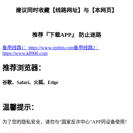
建议同时收藏【线路网址】与【本网页】
推荐『下载APP』 防止迷路
备用线路
1
：
https://www.rznbm.com
备用线路
2
：
https://www.k8900.com
推荐浏览器：
谷歌、Safari、火狐、Edge
温馨提示：
为了您的隐私安全，请勿与"国家反诈中心"APP同设备使用！