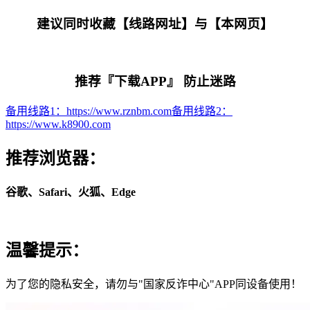
建议同时收藏【线路网址】与【本网页】
推荐『下载APP』 防止迷路
备用线路
1
：
https://www.rznbm.com
备用线路
2
：
https://www.k8900.com
推荐浏览器：
谷歌、Safari、火狐、Edge
温馨提示：
为了您的隐私安全，请勿与"国家反诈中心"APP同设备使用！