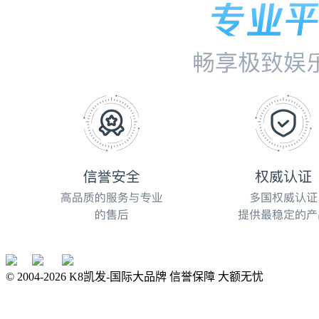
© 2004-
2026
K8凯发-国际大品牌 信誉保障 大额无忧