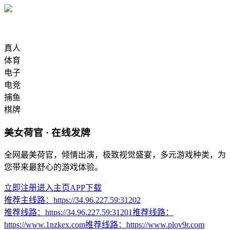
真人
体育
电子
电竞
捕鱼
棋牌
美女荷官 · 在线发牌
全网最美荷官，倾情出演，极致视觉盛宴，多元游戏种类，为
您带来最舒心的游戏体验。
立即注册
进入主页
APP下载
推荐主线路：
https://34.96.227.59:31202
推荐线路：
https://34.96.227.59:31201
推荐线路：
https://www.1nzkex.com
推荐线路：
https://www.plov9r.com