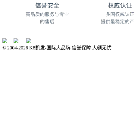
© 2004-
2026
K8凯发-国际大品牌 信誉保障 大额无忧