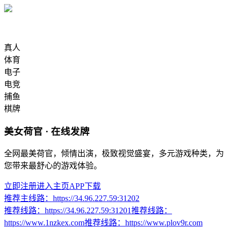
真人
体育
电子
电竞
捕鱼
棋牌
美女荷官 · 在线发牌
全网最美荷官，倾情出演，极致视觉盛宴，多元游戏种类，为
您带来最舒心的游戏体验。
立即注册
进入主页
APP下载
推荐主线路：
https://34.96.227.59:31202
推荐线路：
https://34.96.227.59:31201
推荐线路：
https://www.1nzkex.com
推荐线路：
https://www.plov9r.com