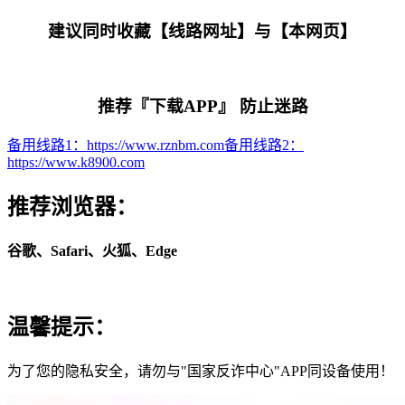
建议同时收藏【线路网址】与【本网页】
推荐『下载APP』 防止迷路
备用线路
1
：
https://www.rznbm.com
备用线路
2
：
https://www.k8900.com
推荐浏览器：
谷歌、Safari、火狐、Edge
温馨提示：
为了您的隐私安全，请勿与"国家反诈中心"APP同设备使用！