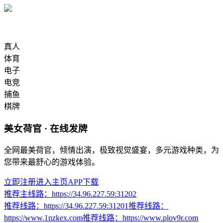
真人
体育
电子
电竞
捕鱼
棋牌
美女荷官 · 在线发牌
全网最美荷官，倾情出演，极致视觉盛宴，多元游戏种类，为
您带来最舒心的游戏体验。
立即注册
进入主页
APP下载
推荐主线路：
https://34.96.227.59:31202
推荐线路：
https://34.96.227.59:31201
推荐线路：
https://www.1nzkex.com
推荐线路：
https://www.plov9r.com