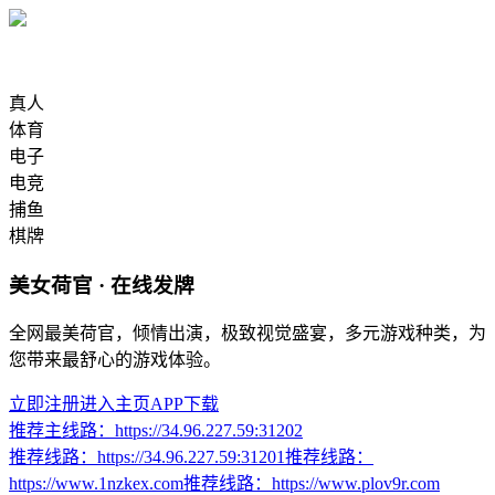
真人
体育
电子
电竞
捕鱼
棋牌
美女荷官 · 在线发牌
全网最美荷官，倾情出演，极致视觉盛宴，多元游戏种类，为
您带来最舒心的游戏体验。
立即注册
进入主页
APP下载
推荐主线路：
https://34.96.227.59:31202
推荐线路：
https://34.96.227.59:31201
推荐线路：
https://www.1nzkex.com
推荐线路：
https://www.plov9r.com