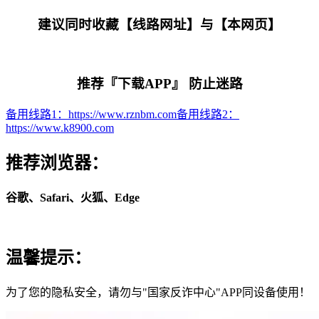
建议同时收藏【线路网址】与【本网页】
推荐『下载APP』 防止迷路
备用线路
1
：
https://www.rznbm.com
备用线路
2
：
https://www.k8900.com
推荐浏览器：
谷歌、Safari、火狐、Edge
温馨提示：
为了您的隐私安全，请勿与"国家反诈中心"APP同设备使用！