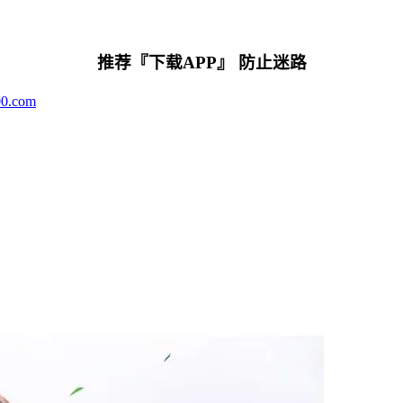
推荐『下载APP』 防止迷路
00.com