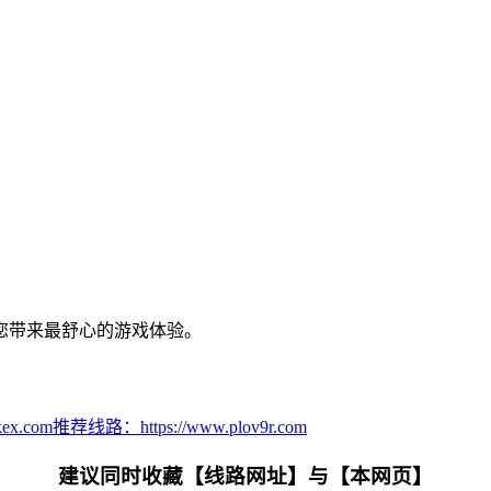
您带来最舒心的游戏体验。
kex.com
推荐线路：
https://www.plov9r.com
建议同时收藏【线路网址】与【本网页】