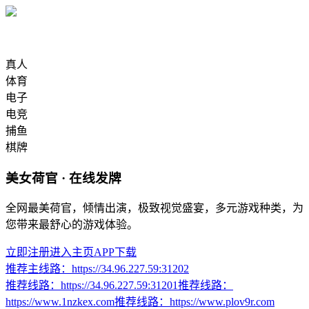
真人
体育
电子
电竞
捕鱼
棋牌
美女荷官 · 在线发牌
全网最美荷官，倾情出演，极致视觉盛宴，多元游戏种类，为
您带来最舒心的游戏体验。
立即注册
进入主页
APP下载
推荐主线路：
https://34.96.227.59:31202
推荐线路：
https://34.96.227.59:31201
推荐线路：
https://www.1nzkex.com
推荐线路：
https://www.plov9r.com