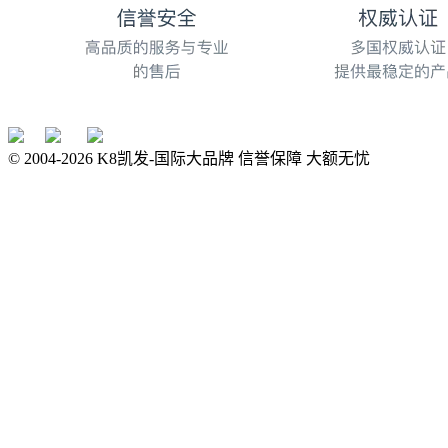
© 2004-
2026
K8凯发-国际大品牌 信誉保障 大额无忧