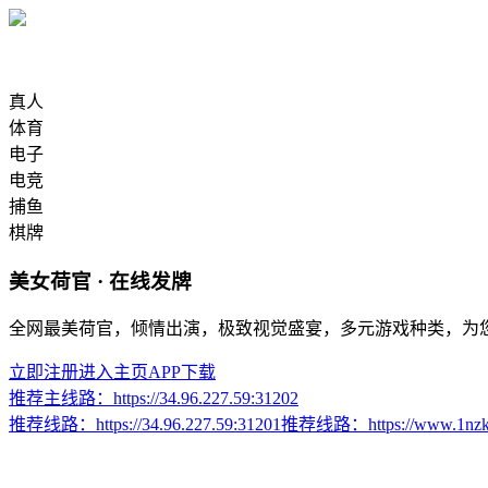
真人
体育
电子
电竞
捕鱼
棋牌
美女荷官 · 在线发牌
全网最美荷官，倾情出演，极致视觉盛宴，多元游戏种类，为
立即注册
进入主页
APP下载
推荐主线路：
https://34.96.227.59:31202
推荐线路：
https://34.96.227.59:31201
推荐线路：
https://www.1nz