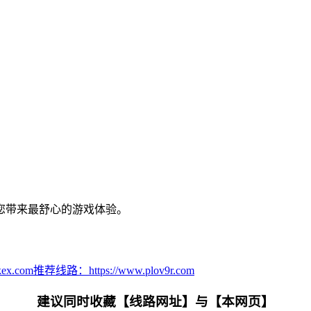
您带来最舒心的游戏体验。
kex.com
推荐线路：
https://www.plov9r.com
建议同时收藏【线路网址】与【本网页】