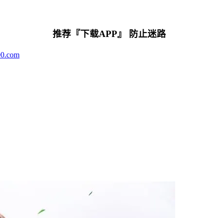
推荐『下载APP』 防止迷路
00.com