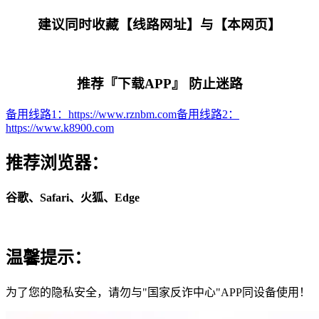
建议同时收藏【线路网址】与【本网页】
推荐『下载APP』 防止迷路
备用线路
1
：
https://www.rznbm.com
备用线路
2
：
https://www.k8900.com
推荐浏览器：
谷歌、Safari、火狐、Edge
温馨提示：
为了您的隐私安全，请勿与"国家反诈中心"APP同设备使用！